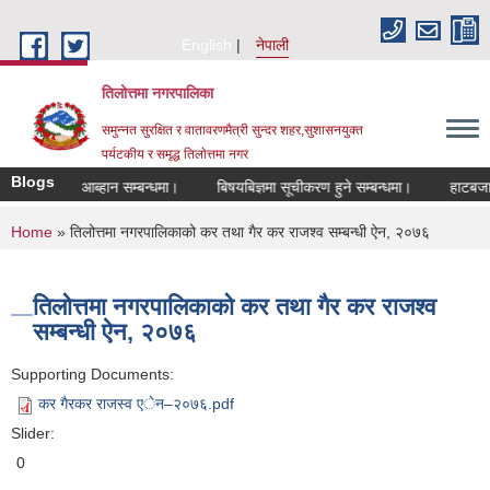
Skip to main content
English
नेपाली
तिलोत्तमा नगरपालिका
समुन्नत सुरक्षित र वातावरणमैत्री सुन्दर शहर,सुशासनयुक्त
पर्यटकीय र समृद्ध तिलाेत्तमा नगर
Blogs
रखास्त आब्हान सम्बन्धमा।
बिषयबिज्ञमा सूचीकरण हुने सम्बन्धमा।
हाटबजार ठेका
You are here
Home
» तिलोत्तमा नगरपालिकाको कर तथा गैर कर राजश्व सम्बन्धी ऐन, २०७६
तिलोत्तमा नगरपालिकाको कर तथा गैर कर राजश्व
सम्बन्धी ऐन, २०७६
Supporting Documents:
कर गैरकर राजस्व एेन–२०७६.pdf
Slider:
0