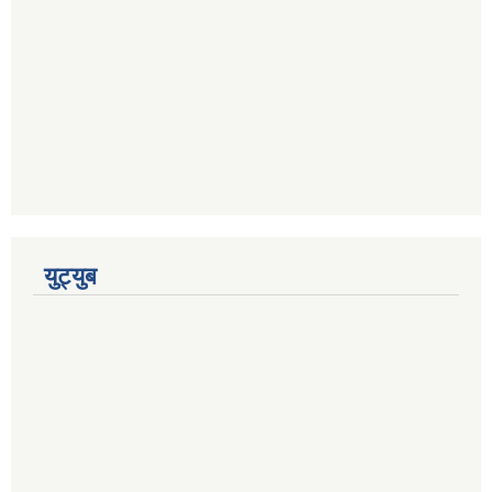
युट्युब