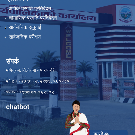
वार्षिक प्रगति प्रतिवेदन
चौमासिक प्रगति प्रतिवेदन
सार्वजनिक सुनुवाई
सार्वजनिक परीक्षण
संपर्क
मणिग्राम, तिलोत्तमा - ५ रुपन्देही
फोन: +९७७ ७१-५६२९७९, ५६०२३०
फ्याक्स: +९७७ ७१-५६२६५२
chatbot
नमस्ते 🙏