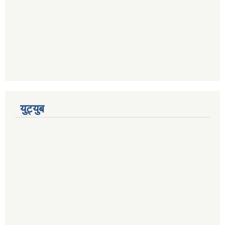
युट्युब