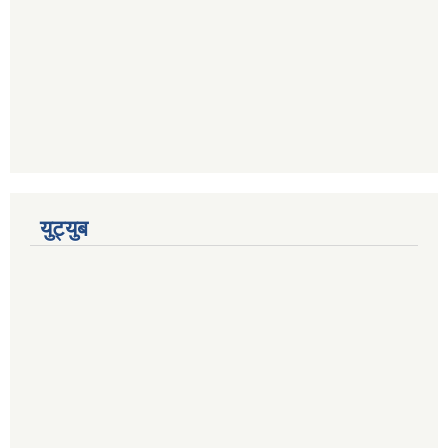
युट्युब