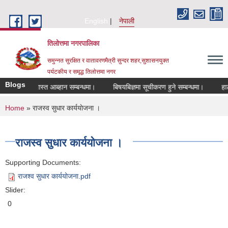
Skip to main content
English
नेपाली
तिलोत्तमा नगरपालिका
समुन्नत सुरक्षित र वातावरणमैत्री सुन्दर शहर,सुशासनयुक्त
पर्यटकीय र समृद्ध तिलाेत्तमा नगर
Blogs
गि दरखास्त आब्हान सम्बन्धमा।
बिषयबिज्ञमा सूचीकरण हुने सम्बन्धमा।
हाटबजार 
You are here
Home
» राजस्व सुधार कार्ययाेजना ।
राजस्व सुधार कार्ययाेजना ।
Supporting Documents:
राजश्व सुधार कार्ययोजना.pdf
Slider:
0