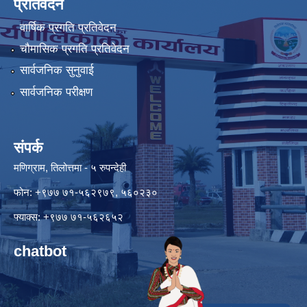
प्रतिवेदन
वार्षिक प्रगति प्रतिवेदन
चौमासिक प्रगति प्रतिवेदन
सार्वजनिक सुनुवाई
सार्वजनिक परीक्षण
संपर्क
मणिग्राम, तिलोत्तमा - ५ रुपन्देही
फोन: +९७७ ७१-५६२९७९, ५६०२३०
फ्याक्स: +९७७ ७१-५६२६५२
chatbot