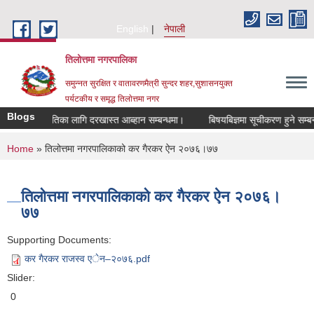
Skip to main content
English
नेपाली
तिलोत्तमा नगरपालिका
समुन्नत सुरक्षित र वातावरणमैत्री सुन्दर शहर,सुशासनयुक्त
पर्यटकीय र समृद्ध तिलाेत्तमा नगर
Blogs
ुवा सहमतिका लागि दरखास्त आब्हान सम्बन्धमा।
बिषयबिज्ञमा सूचीकरण हुने सम्बन्धमा।
You are here
Home
» तिलोत्तमा नगरपालिकाको कर गैरकर ऐन २०७६।७७
तिलोत्तमा नगरपालिकाको कर गैरकर ऐन २०७६।
७७
Supporting Documents:
कर गैरकर राजस्व एेन–२०७६.pdf
Slider:
0