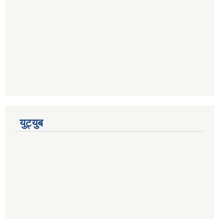
युट्युब