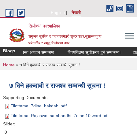
Skip to main content
English
नेपाली
तिलोत्तमा नगरपालिका
समुन्नत सुरक्षित र वातावरणमैत्री सुन्दर शहर,सुशासनयुक्त
पर्यटकीय र समृद्ध तिलाेत्तमा नगर
Blogs
गि दरखास्त आब्हान सम्बन्धमा।
बिषयबिज्ञमा सूचीकरण हुने सम्बन्धमा।
हाटबजार 
You are here
Home
» ७ दिने हकदाबी र राजश्व सम्बन्धी सूचना !
७ दिने हकदाबी र राजश्व सम्बन्धी सूचना !
Supporting Documents:
Tilottama_7dine_hakdabi.pdf
Tilottama_Rajaswo_sambandhi_7dine 10 ward.pdf
Slider:
0