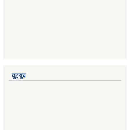
युट्युब