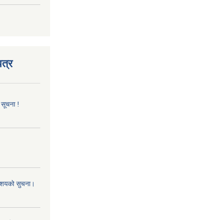
त्र
 सूचना !
 आशयको सुचना।