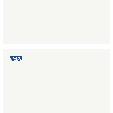
युट्युब