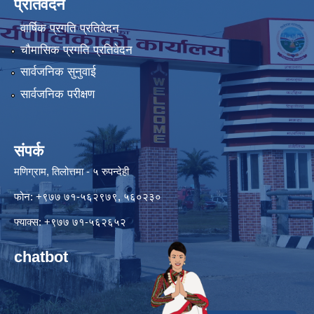
प्रतिवेदन
वार्षिक प्रगति प्रतिवेदन
चौमासिक प्रगति प्रतिवेदन
सार्वजनिक सुनुवाई
सार्वजनिक परीक्षण
संपर्क
मणिग्राम, तिलोत्तमा - ५ रुपन्देही
फोन: +९७७ ७१-५६२९७९, ५६०२३०
फ्याक्स: +९७७ ७१-५६२६५२
chatbot