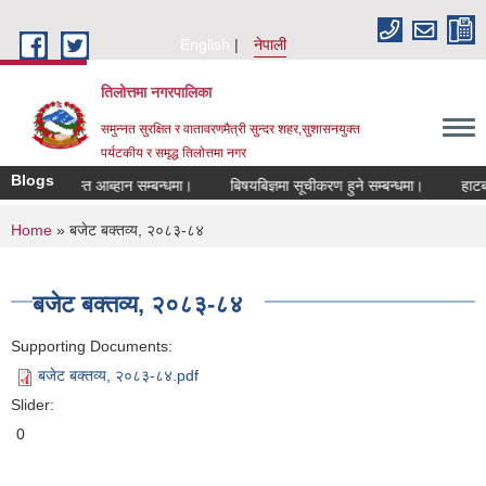
Skip to main content
English
नेपाली
तिलोत्तमा नगरपालिका
समुन्नत सुरक्षित र वातावरणमैत्री सुन्दर शहर,सुशासनयुक्त
पर्यटकीय र समृद्ध तिलाेत्तमा नगर
Blogs
ि दरखास्त आब्हान सम्बन्धमा।
बिषयबिज्ञमा सूचीकरण हुने सम्बन्धमा।
हाटबजार ठे
You are here
Home
» बजेट बक्तव्य, २०८३-८४
बजेट बक्तव्य, २०८३-८४
Supporting Documents:
बजेट बक्तव्य, २०८३-८४.pdf
Slider:
0