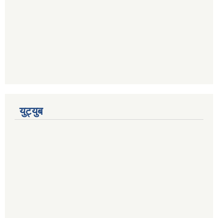
युट्युब