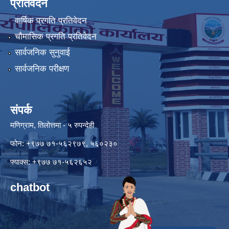
प्रतिवेदन
वार्षिक प्रगति प्रतिवेदन
चौमासिक प्रगति प्रतिवेदन
सार्वजनिक सुनुवाई
सार्वजनिक परीक्षण
संपर्क
मणिग्राम, तिलोत्तमा - ५ रुपन्देही
फोन: +९७७ ७१-५६२९७९, ५६०२३०
फ्याक्स: +९७७ ७१-५६२६५२
chatbot