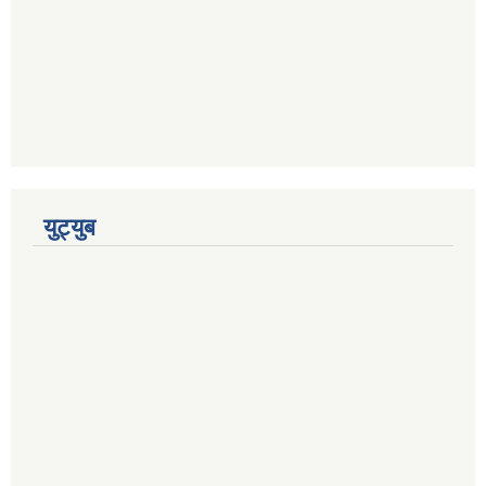
युट्युब