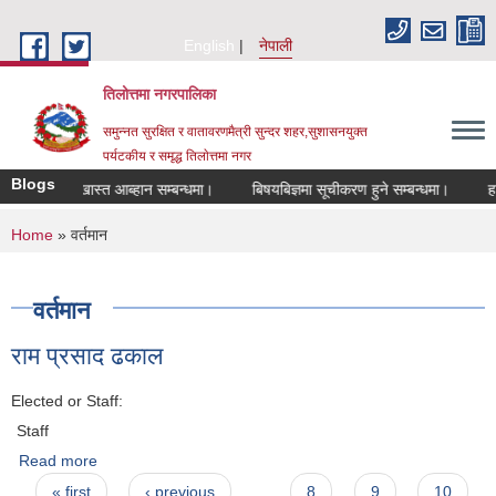
Skip to main content
English
नेपाली
तिलोत्तमा नगरपालिका
समुन्नत सुरक्षित र वातावरणमैत्री सुन्दर शहर,सुशासनयुक्त
पर्यटकीय र समृद्ध तिलाेत्तमा नगर
Blogs
लागि दरखास्त आब्हान सम्बन्धमा।
बिषयबिज्ञमा सूचीकरण हुने सम्बन्धमा।
हाटबजा
You are here
Home
» वर्तमान
वर्तमान
राम प्रसाद ढकाल
Elected or Staff:
Staff
Read more
about राम प्रसाद ढकाल
Pages
« first
‹ previous
…
8
9
10