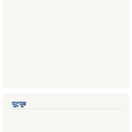
युट्युब