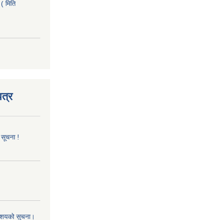
( मिति
त्र
 सूचना !
 आशयको सुचना।