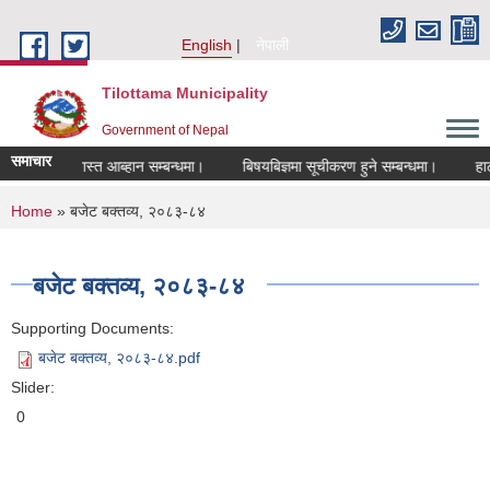
Skip to main content
English
नेपाली
Tilottama Municipality
Government of Nepal
समाचार
ागि दरखास्त आब्हान सम्बन्धमा।
बिषयबिज्ञमा सूचीकरण हुने सम्बन्धमा।
हाटबजार
You are here
Home
» बजेट बक्तव्य, २०८३-८४
बजेट बक्तव्य, २०८३-८४
Supporting Documents:
बजेट बक्तव्य, २०८३-८४.pdf
Slider:
0