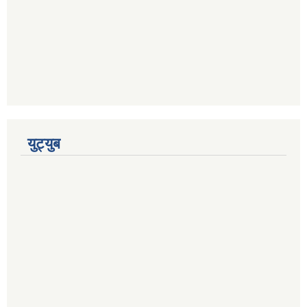
युट्युब