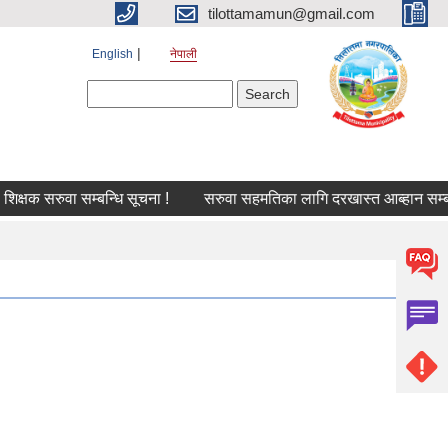
tilottamamun@gmail.com
English
नेपाली
Search form
Search
क सरुवा सम्बन्धि सूचना !
सरुवा सहमतिका लागि दरखास्त आब्हान सम्बन्धमा