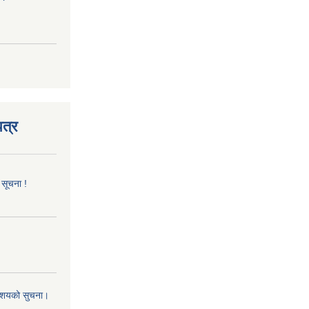
त्र
 सूचना !
 आशयको सुचना।