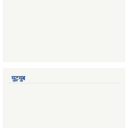
युट्युब