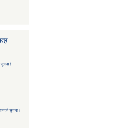
त्र
 सूचना !
 आशयको सुचना।