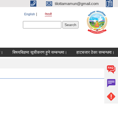
tilottamamun@gmail.com
English
नेपाली
Search form
Search
बिषयबिज्ञमा सूचीकरण हुने सम्बन्धमा।
हाटबजार ठेका सम्बन्धमा।
कोर