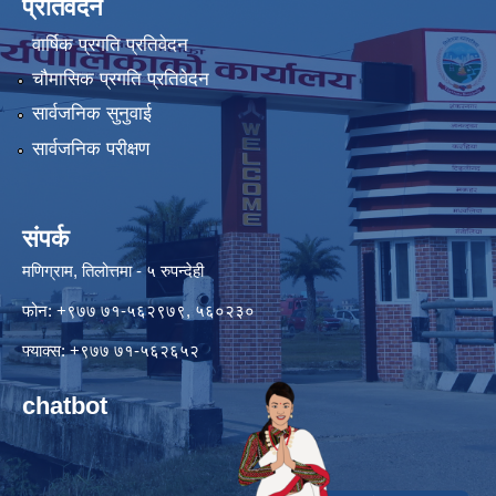
प्रतिवेदन
वार्षिक प्रगति प्रतिवेदन
चौमासिक प्रगति प्रतिवेदन
सार्वजनिक सुनुवाई
सार्वजनिक परीक्षण
संपर्क
मणिग्राम, तिलोत्तमा - ५ रुपन्देही
फोन: +९७७ ७१-५६२९७९, ५६०२३०
फ्याक्स: +९७७ ७१-५६२६५२
chatbot