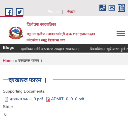
Skip to main content
English
नेपाली
तिलोत्तमा नगरपालिका
समुन्नत सुरक्षित र वातावरणमैत्री सुन्दर शहर,सुशासनयुक्त
पर्यटकीय र समृद्ध तिलाेत्तमा नगर
Blogs
सरुवा सहमतिका लागि दरखास्त आब्हान सम्बन्धमा।
बिषयबिज्ञमा सूचीकरण हुने सम्बन्ध
You are here
Home
» दरखास्त फारम ।
दरखास्त फारम ।
Supporting Documents:
दरखास्त फाराम_0.pdf
ADMIT_0_0_0.pdf
Slider:
0