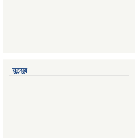
युट्युब