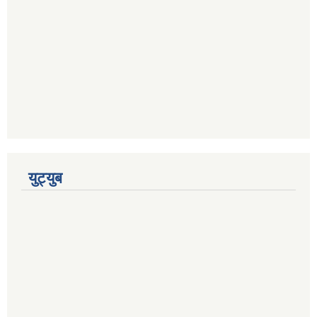
युट्युब