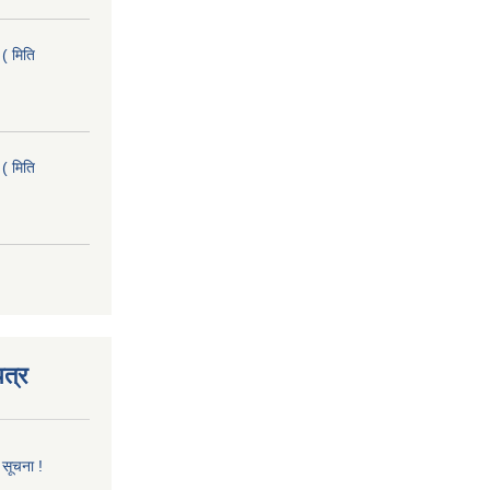
( मिति
( मिति
त्र
 सूचना !