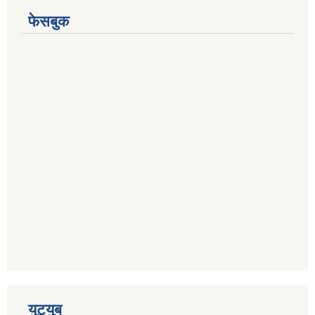
फेसबुक
युट्युब