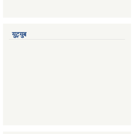
युट्युब