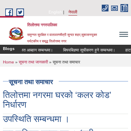
Skip to main content
English
नेपाली
तिलोत्तमा नगरपालिका
समुन्नत सुरक्षित र वातावरणमैत्री सुन्दर शहर,सुशासनयुक्त
पर्यटकीय र समृद्ध तिलाेत्तमा नगर
Blogs
 दरखास्त आब्हान सम्बन्धमा।
बिषयबिज्ञमा सूचीकरण हुने सम्बन्धमा।
हाटबजार ठे
You are here
Home
»
सूचना तथा जानकारी
» सूचना तथा समाचार
सूचना तथा समाचार
तिलोत्तमा नगरमा घरको ‘कलर कोड’
निर्धारण
उपस्थिति सम्बन्धमा ।