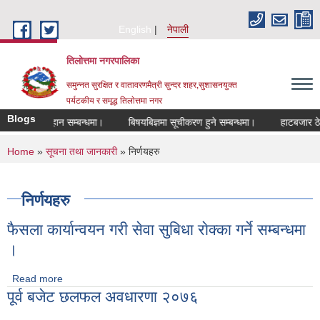
Skip to main content
English
नेपाली
तिलोत्तमा नगरपालिका
समुन्नत सुरक्षित र वातावरणमैत्री सुन्दर शहर,सुशासनयुक्त
पर्यटकीय र समृद्ध तिलाेत्तमा नगर
Blogs
्त आब्हान सम्बन्धमा।
बिषयबिज्ञमा सूचीकरण हुने सम्बन्धमा।
हाटबजार ठेका सम्ब
You are here
Home
»
सूचना तथा जानकारी
» निर्णयहरु
निर्णयहरु
फैसला कार्यान्वयन गरी सेवा सुबिधा राेक्का गर्ने सम्बन्धमा
।
Read more
about फैसला कार्यान्वयन गरी सेवा सुबिधा राेक्का गर्ने सम्बन्धमा ।
पूर्व बजेट छलफल अवधारणा २०७६