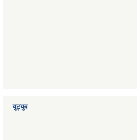
युट्युब