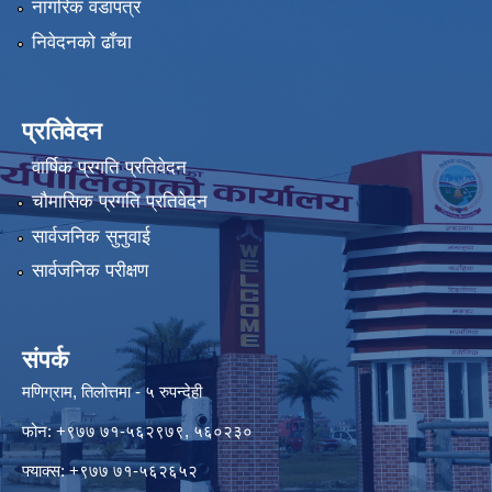
नागरिक वडापत्र
निवेदनको ढाँचा
प्रतिवेदन
वार्षिक प्रगति प्रतिवेदन
चौमासिक प्रगति प्रतिवेदन
सार्वजनिक सुनुवाई
सार्वजनिक परीक्षण
संपर्क
मणिग्राम, तिलोत्तमा - ५ रुपन्देही
फोन: +९७७ ७१-५६२९७९, ५६०२३०
फ्याक्स: +९७७ ७१-५६२६५२