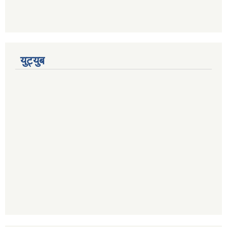
युट्युब