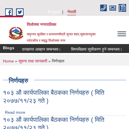
Skip to main content
English
नेपाली
तिलोत्तमा नगरपालिका
समुन्नत सुरक्षित र वातावरणमैत्री सुन्दर शहर,सुशासनयुक्त
पर्यटकीय र समृद्ध तिलाेत्तमा नगर
Blogs
ा लागि दरखास्त आब्हान सम्बन्धमा।
बिषयबिज्ञमा सूचीकरण हुने सम्बन्धमा।
हाटबज
You are here
Home
»
सूचना तथा जानकारी
» निर्णयहरु
निर्णयहरु
१०३ औ कार्यपालिका बैठकका निर्णयहरु ( मिति
२०७७/११/२३ गते )
Read more
about १०३ औ कार्यपालिका बैठकका निर्णयहरु ( मिति २०७७/११/२३ गते
१०३ औ कार्यपालिका बैठकका निर्णयहरु ( मिति
)
२०७७/११/२३ गते )