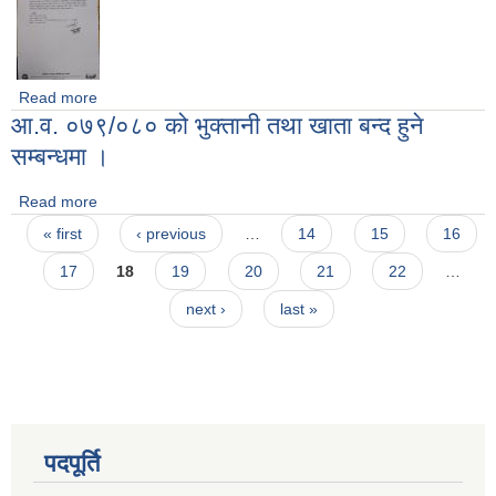
Read more
about युवा मैत्री स्थानिय शासन कार्यक्रममा उपस्थिति सम्बन्धमा !
आ.व. ०७९/०८० को भुक्तानी तथा खाता बन्द हुने
सम्बन्धमा ।
Read more
about आ.व. ०७९/०८० को भुक्तानी तथा खाता बन्द हुने सम्बन्धमा ।
Pages
« first
‹ previous
…
14
15
16
17
18
19
20
21
22
…
next ›
last »
पदपूर्ति