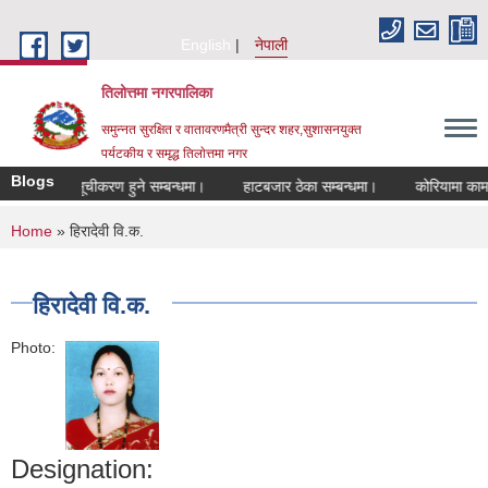
Skip to main content
English
नेपाली
तिलोत्तमा नगरपालिका
समुन्नत सुरक्षित र वातावरणमैत्री सुन्दर शहर,सुशासनयुक्त
पर्यटकीय र समृद्ध तिलाेत्तमा नगर
Blogs
बिज्ञमा सूचीकरण हुने सम्बन्धमा।
हाटबजार ठेका सम्बन्धमा।
कोरियामा काम गरि फ
You are here
Home
» हिरादेवी वि.क.
हिरादेवी वि.क.
Photo:
Designation: