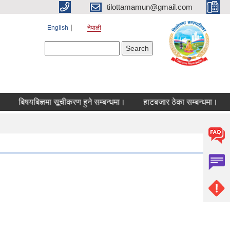
tilottamamun@gmail.com
English
नेपाली
Search form
Search
बिषयबिज्ञमा सूचीकरण हुने सम्बन्धमा।
हाटबजार ठेका सम्बन्धमा।
कोर