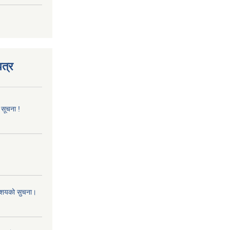
त्र
 सूचना !
 आशयको सुचना।