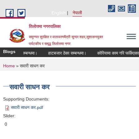
Skip to main content
English
नेपाली
तिलोत्तमा नगरपालिका
समुन्नत सुरक्षित र वातावरणमैत्री सुन्दर शहर,सुशासनयुक्त
पर्यटकीय र समृद्ध तिलाेत्तमा नगर
Blogs
ण हुने सम्बन्धमा।
हाटबजार ठेका सम्बन्धमा।
कोरियामा काम गरि फर्किएकाहरुको 
You are here
Home
» सवारी साधन कर
सवारी साधन कर
Supporting Documents:
सवारी साधन कर.pdf
Slider:
0