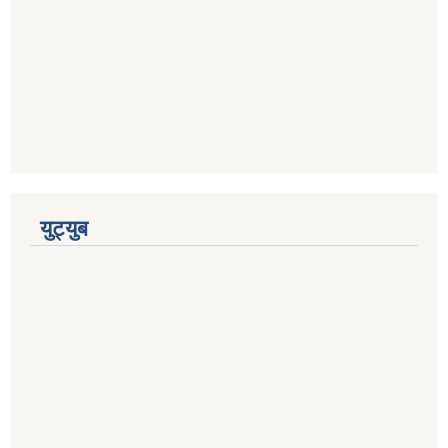
युट्युब