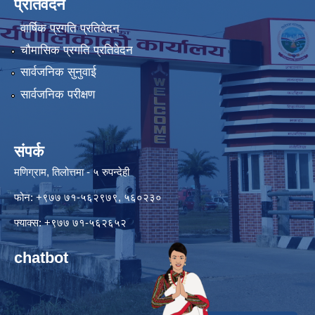
प्रतिवेदन
वार्षिक प्रगति प्रतिवेदन
चौमासिक प्रगति प्रतिवेदन
सार्वजनिक सुनुवाई
सार्वजनिक परीक्षण
संपर्क
मणिग्राम, तिलोत्तमा - ५ रुपन्देही
फोन: +९७७ ७१-५६२९७९, ५६०२३०
फ्याक्स: +९७७ ७१-५६२६५२
chatbot