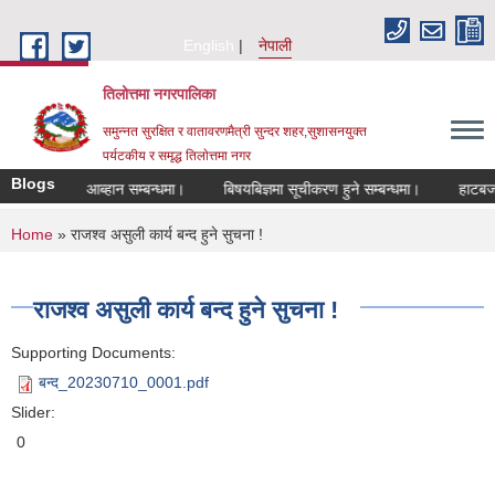
Skip to main content
English
नेपाली
तिलोत्तमा नगरपालिका
समुन्नत सुरक्षित र वातावरणमैत्री सुन्दर शहर,सुशासनयुक्त
पर्यटकीय र समृद्ध तिलाेत्तमा नगर
Blogs
 दरखास्त आब्हान सम्बन्धमा।
बिषयबिज्ञमा सूचीकरण हुने सम्बन्धमा।
हाटबजार ठे
You are here
Home
» राजश्व असुली कार्य बन्द हुने सुचना !
राजश्व असुली कार्य बन्द हुने सुचना !
Supporting Documents:
बन्द_20230710_0001.pdf
Slider:
0