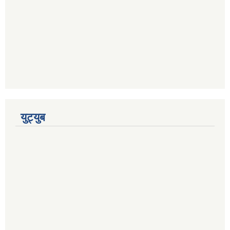
युट्युब