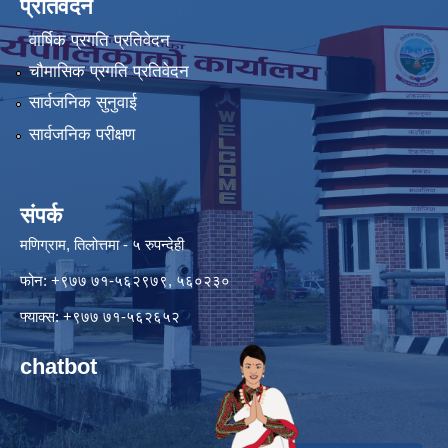
प्रतिवेदन
वार्षिक प्रगति प्रतिवेदन
चौमासिक प्रगति प्रतिवेदन
सार्वजनिक सुनुवाई
सार्वजनिक परीक्षण
संपर्क
मणिग्राम, तिलोत्तमा - ५ रुपन्देही
फोन: +९७७ ७१-५६२९७९, ५६०२३०
फ्याक्स: +९७७ ७१-५६२६५२
chatbot