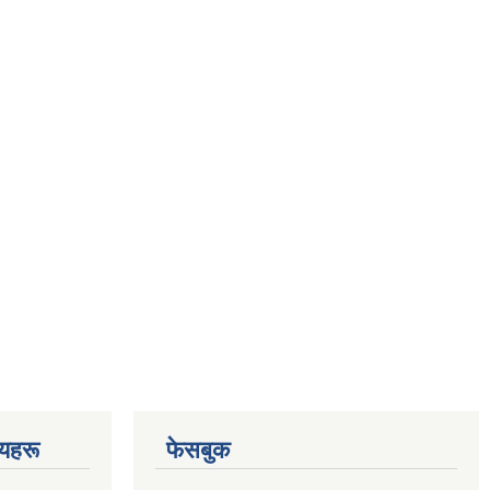
णयहरू
फेसबुक