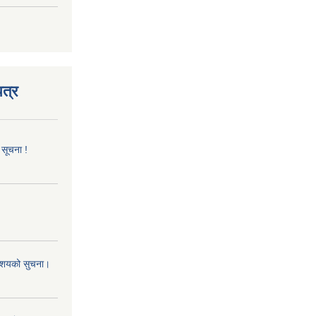
त्र
 सूचना !
 आशयको सुचना।