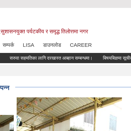
,सुशासनयुक्त पर्यटकीय र समृद्ध तिलाेत्तमा नगर
सम्पर्क
LISA
डाउनलोड
CAREER
ुवा सहमतिका लागि दरखास्त आब्हान सम्बन्धमा।
बिषयबिज्ञमा सूचीकरण हुने
पन्न