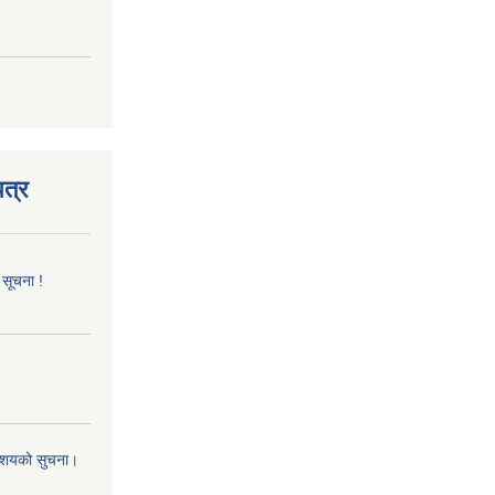
त्र
 सूचना !
 आशयको सुचना।