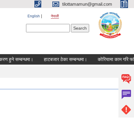
tilottamamun@gmail.com
English
नेपाली
Search form
Search
 सम्बन्धमा।
हाटबजार ठेका सम्बन्धमा।
कोरियामा काम गरि फर्किएकाह