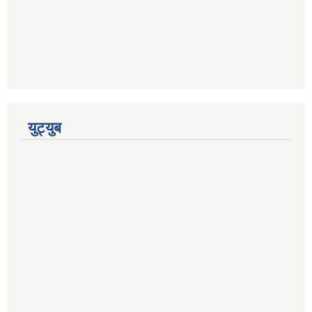
युट्युब