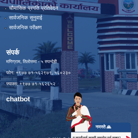
चौमासिक प्रगति प्रतिवेदन
सार्वजनिक सुनुवाई
सार्वजनिक परीक्षण
संपर्क
मणिग्राम, तिलोत्तमा - ५ रुपन्देही
फोन: +९७७ ७१-५६२९७९, ५६०२३०
फ्याक्स: +९७७ ७१-५६२६५२
chatbot
नमस्ते 🙏