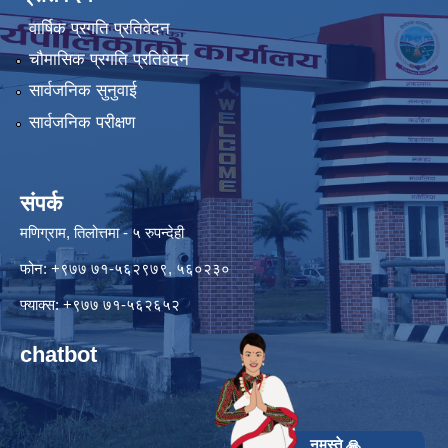
वार्षिक प्रगति प्रतिवेदन
चौमासिक प्रगति प्रतिवेदन
सार्वजनिक सुनुवाई
सार्वजनिक परीक्षण
संपर्क
मणिग्राम, तिलोत्तमा - ५ रुपन्देही
फोन: +९७७ ७१-५६२९७९, ५६०२३०
फ्याक्स: +९७७ ७१-५६२६५२
chatbot
नमस्ते 🙏