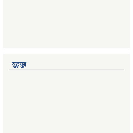
युट्युब