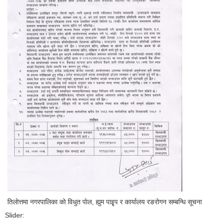
तिलाेत्तमा नगरपालिका काे विधुत पाेल, ह्युम पाइृप र कार्यालय रङरोगन सम्बन्धि सूचना
Slider: