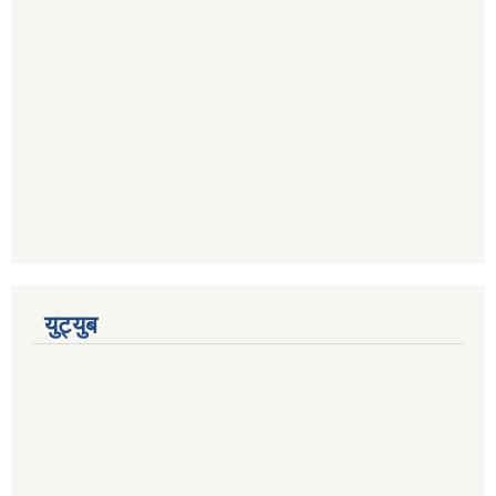
युट्युब