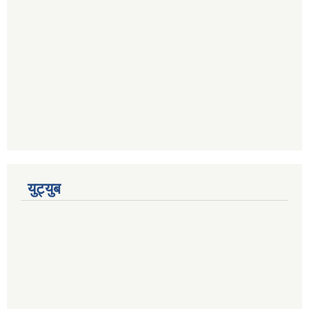
युट्युब