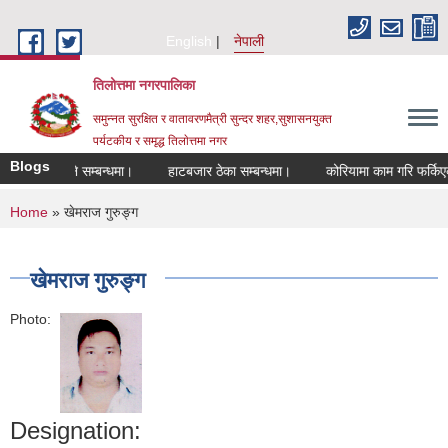
Skip to main content
English
नेपाली
तिलोत्तमा नगरपालिका
समुन्नत सुरक्षित र वातावरणमैत्री सुन्दर शहर,सुशासनयुक्त
पर्यटकीय र समृद्ध तिलाेत्तमा नगर
Blogs
ीकरण हुने सम्बन्धमा।
हाटबजार ठेका सम्बन्धमा।
कोरियामा काम गरि फर्किएकाहरु
You are here
Home
» खेमराज गुरुङ्ग
खेमराज गुरुङ्ग
Photo:
Designation: