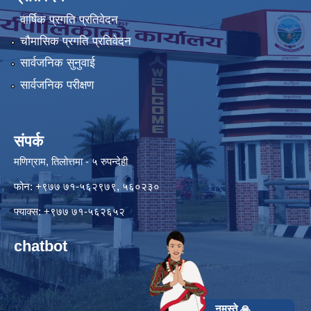
वार्षिक प्रगति प्रतिवेदन
चौमासिक प्रगति प्रतिवेदन
सार्वजनिक सुनुवाई
सार्वजनिक परीक्षण
संपर्क
मणिग्राम, तिलोत्तमा - ५ रुपन्देही
फोन: +९७७ ७१-५६२९७९, ५६०२३०
फ्याक्स: +९७७ ७१-५६२६५२
chatbot
नमस्ते 🙏