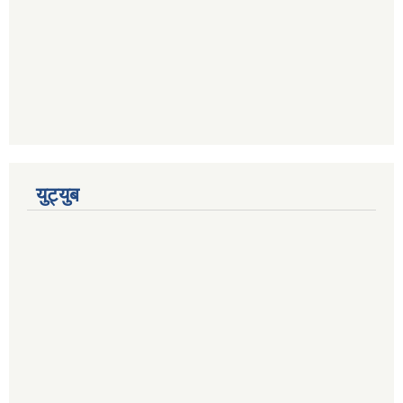
युट्युब