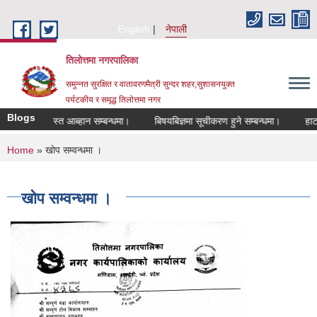
Skip to main content
English
नेपाली
तिलोत्तमा नगरपालिका
समुन्नत सुरक्षित र वातावरणमैत्री सुन्दर शहर,सुशासनयुक्त
पर्यटकीय र समृद्ध तिलाेत्तमा नगर
Blogs
ि दरखास्त आब्हान सम्बन्धमा।
बिषयबिज्ञमा सूचीकरण हुने सम्बन्धमा।
हाटबजार ठ
You are here
Home
» खाेप सम्वन्धमा ।
खाेप सम्वन्धमा ।