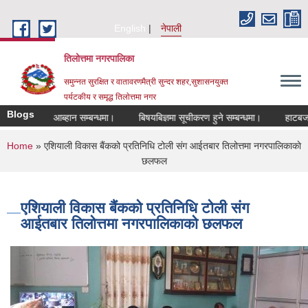
Skip to main content
English
नेपाली
तिलोत्तमा नगरपालिका
समुन्नत सुरक्षित र वातावरणमैत्री सुन्दर शहर,सुशासनयुक्त
पर्यटकीय र समृद्ध तिलाेत्तमा नगर
Blogs
रखास्त आब्हान सम्बन्धमा।
बिषयबिज्ञमा सूचीकरण हुने सम्बन्धमा।
हाटबजार ठेका 
You are here
Home
» एशियाली विकास बैंकको प्रतिनिधि टोली संग आईतबार तिलोत्तमा नगरपालिकाकाे
छलफल
एशियाली विकास बैंकको प्रतिनिधि टोली संग
आईतबार तिलोत्तमा नगरपालिकाकाे छलफल