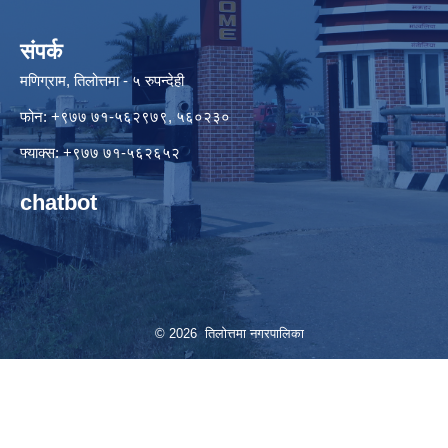
संपर्क
मणिग्राम, तिलोत्तमा - ५ रुपन्देही
फोन: +९७७ ७१-५६२९७९, ५६०२३०
फ्याक्स: +९७७ ७१-५६२६५२
chatbot
© 2026 तिलोत्तमा नगरपालिका