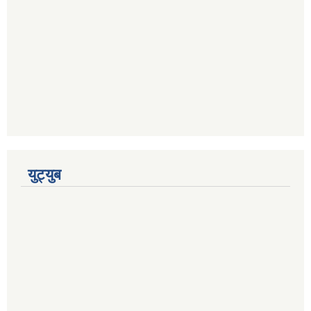
युट्युब