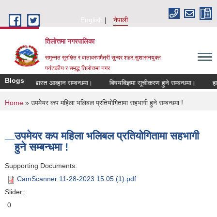
Skip to main content
English
नेपाली
तिलोत्तमा नगरपालिका
समुन्नत सुरक्षित र वातावरणमैत्री सुन्दर शहर,सुशासनयुक्त
पर्यटकीय र समृद्ध तिलाेत्तमा नगर
Blogs
ागि दरखास्त आब्हान सम्बन्धमा।
बिषयबिज्ञमा सूचीकरण हुने सम्बन्धमा।
हाटबजार
You are here
Home
» उपमेयर कप महिला भलिबल प्रतियोगितामा सहभागी हुने सम्बन्धमा !
उपमेयर कप महिला भलिबल प्रतियोगितामा सहभागी
हुने सम्बन्धमा !
Supporting Documents:
CamScanner 11-28-2023 15.05 (1).pdf
Slider:
0