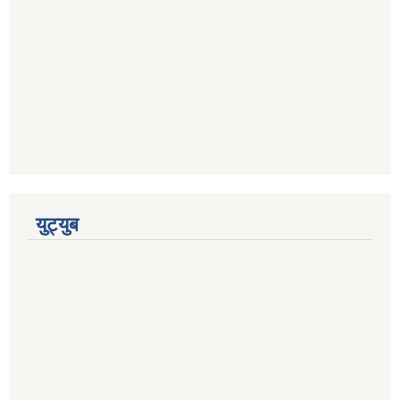
युट्युब