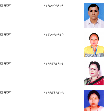
ा सदस्य
९८५७०२५९०९
ा सदस्य
९८४७०५०१८२
ा सदस्य
९८११४५८१०८
ा सदस्य
९८१५४६५४०५