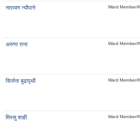
Ward Member/वड
नारायण न्यौपाने
Ward Member/वड
अरुणा राना
Ward Member/वड
सिर्जना बुढापृथी
Ward Member/वड
मिस्सु शाही