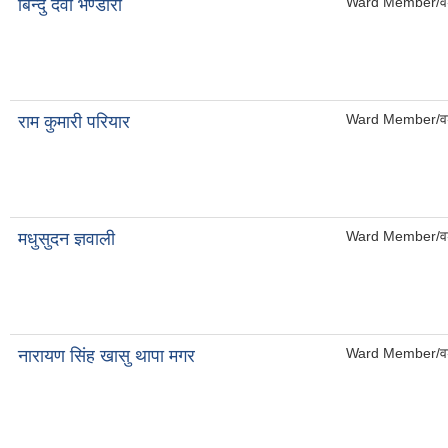
Ward Member/वड
बिन्दु देवी भण्डारी
Ward Member/वड
राम कुमारी परियार
Ward Member/वड
मधुसुदन ज्ञवाली
Ward Member/वड
नारायण सिंह खासु थापा मगर