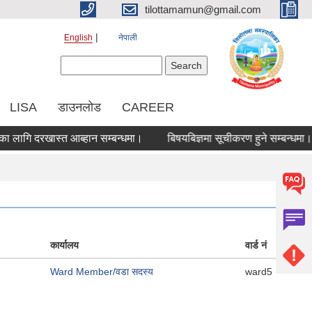
tilottamamun@gmail.com
English
नेपाली
Search form
Search
LISA
डाउनलोड
CAREER
ि दरखास्त आब्हान सम्बन्धमा।
बिषयबिज्ञमा सूचीकरण हुने सम्बन्धमा।
कार्यालय
वार्ड नं
Ward Member/वडा सदस्य
ward5