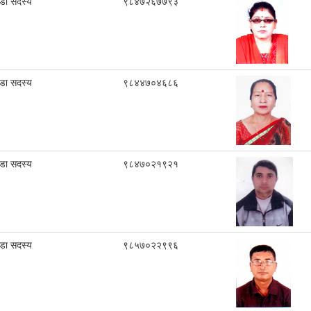
ा सदस्य
९८४७२६७७९३
ा सदस्य
९८४४७०४६८६
ा सदस्य
९८४७०२१९२१
ा सदस्य
९८५७०२२९९६