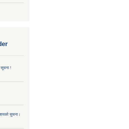
der
 सूचना !
 आशयको सुचना।