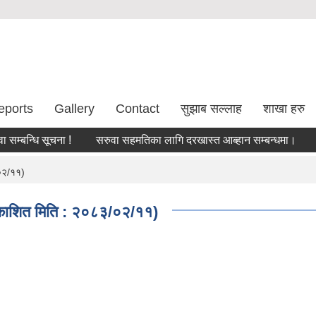
eports
Gallery
Contact
सुझाब सल्लाह
शाखा हरु
न्धि सूचना !
सरुवा सहमतिका लागि दरखास्त आब्हान सम्बन्धमा।
बिषय
/०२/११)
्रकाशित मिति : २०८३/०२/११)