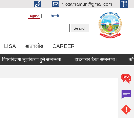
tilottamamun@gmail.com
English
नेपाली
Search form
Search
LISA
डाउनलोड
CAREER
बिज्ञमा सूचीकरण हुने सम्बन्धमा।
हाटबजार ठेका सम्बन्धमा।
कोरियामा