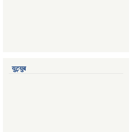
युट्युब