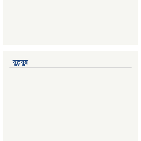
युट्युब