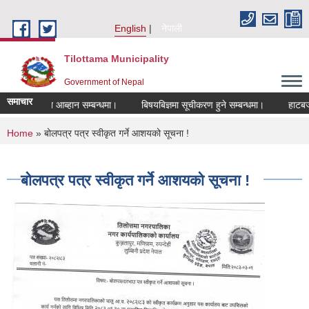
Skip to main content
English
नेपाली
Tilottama Municipality
Government of Nepal
समाचार
दरखास्त आब्हान सम्बन्धमा।
बिषयबिज्ञमा सूचीकरण हुने सम्बन्धमा।
हाटबजार ठेका
You are here
Home
» बोलपत्र पत्र स्वीकृत गर्ने आशयको सूचना !
बोलपत्र पत्र स्वीकृत गर्ने आशयको सूचना !