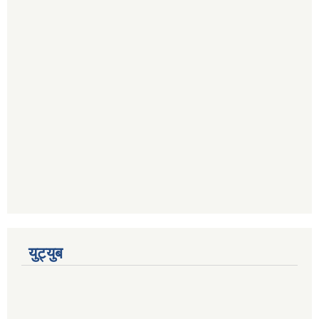
युट्युब