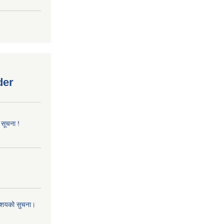
der
 सूचना !
 आशयको सुचना।