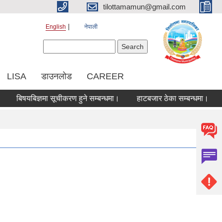
tilottamamun@gmail.com
English
नेपाली
Search form
Search
LISA
डाउनलोड
CAREER
िषयबिज्ञमा सूचीकरण हुने सम्बन्धमा।
हाटबजार ठेका सम्बन्धमा।
कोरिय