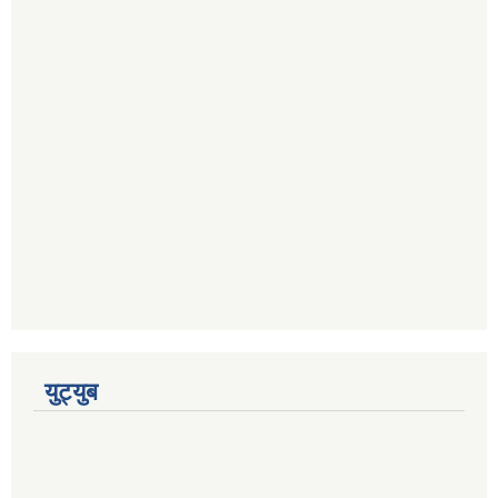
युट्युब