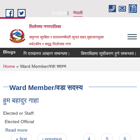
Skip to main content
English
नेपाली
तिलोत्तमा नगरपालिका
समुन्नत सुरक्षित र वातावरणमैत्री सुन्दर शहर,सुशासनयुक्त
पर्यटकीय र समृद्ध तिलाेत्तमा नगर
Blogs
तिका लागि दरखास्त आब्हान सम्बन्धमा।
बिषयबिज्ञमा सूचीकरण हुने सम्बन्धमा।
ह
You are here
Home
» Ward Member/वडा सदस्य
Ward Member/वडा सदस्य
हुम बहादुर गाहा
Elected or Staff:
Elected Official
Read more
about हुम बहादुर गाहा
Pages
« first
‹ previous
…
4
5
6