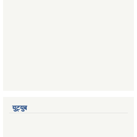
युट्युब