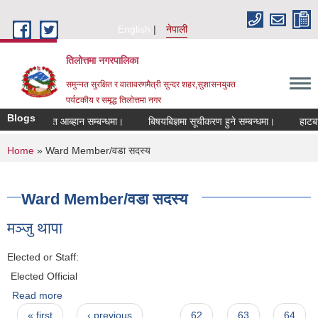
Skip to main content
English
नेपाली
तिलोत्तमा नगरपालिका
समुन्नत सुरक्षित र वातावरणमैत्री सुन्दर शहर,सुशासनयुक्त
पर्यटकीय र समृद्ध तिलाेत्तमा नगर
Blogs
 दरखास्त आब्हान सम्बन्धमा।
बिषयबिज्ञमा सूचीकरण हुने सम्बन्धमा।
हाटबजार ठे
You are here
Home
» Ward Member/वडा सदस्य
Ward Member/वडा सदस्य
मञ्जु थापा
Elected or Staff:
Elected Official
Read more
about मञ्जु थापा
Pages
« first
‹ previous
…
62
63
64