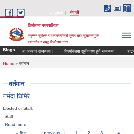
Skip to main content
English
नेपाली
तिलोत्तमा नगरपालिका
समुन्नत सुरक्षित र वातावरणमैत्री सुन्दर शहर,सुशासनयुक्त
पर्यटकीय र समृद्ध तिलाेत्तमा नगर
Blogs
 दरखास्त आब्हान सम्बन्धमा।
बिषयबिज्ञमा सूचीकरण हुने सम्बन्धमा।
हाटबजार ठे
You are here
Home
» वर्तमान
वर्तमान
नर्मदा घिमिरे
Elected or Staff:
Staff
Read more
about नर्मदा घिमिरे
Pages
« first
‹ previous
1
2
3
4