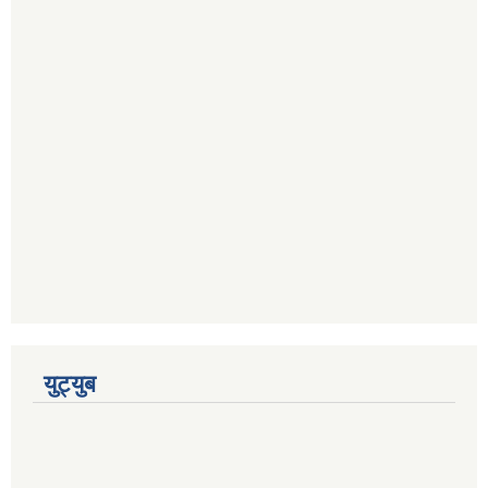
युट्युब