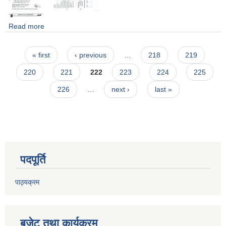
Read more
about वैदेशिक रोजगारबाट फर्किएका व्यक्तिहरूको लागि हलुका सवारी
चालक तालिम सम्बन्धि सूचना।
Pages
« first
‹ previous
…
218
219
220
221
222
223
224
225
226
…
next ›
last »
पदपूर्ति
पाठ्यक्रम
बजेट तथा कार्यक्रम