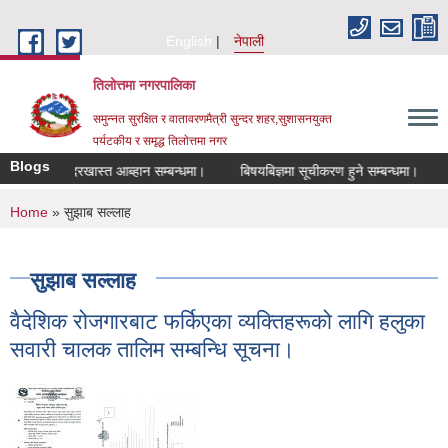
Skip to main content
English
नेपाली
तिलोत्तमा नगरपालिका
समुन्नत सुरक्षित र वातावरणमैत्री सुन्दर शहर,सुशासनयुक्त
पर्यटकीय र समृद्ध तिलाेत्तमा नगर
Blogs
ा लागि दरखास्त आब्हान सम्बन्धमा।
बिषयबिज्ञमा सूचीकरण हुने सम्बन्धमा।
हाटबज
You are here
Home
» सुझाब सल्लाह
सुझाब सल्लाह
वैदेशिक रोजगारबाट फर्किएका व्यक्तिहरूको लागि हलुका
सवारी चालक तालिम सम्बन्धि सूचना।