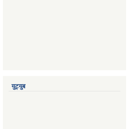
युट्युब