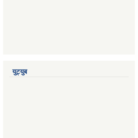
युट्युब