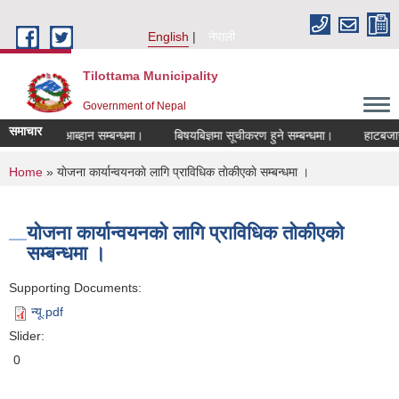
Skip to main content
English
नेपाली
Tilottama Municipality
Government of Nepal
समाचार
खास्त आब्हान सम्बन्धमा।
बिषयबिज्ञमा सूचीकरण हुने सम्बन्धमा।
हाटबजार ठेका 
You are here
Home
» याेजना कार्यान्वयनकाे लागि प्राविधिक ताेकीएकाे सम्बन्धमा ।
याेजना कार्यान्वयनकाे लागि प्राविधिक ताेकीएकाे
सम्बन्धमा ।
Supporting Documents:
न्यू.pdf
Slider:
0